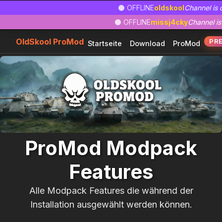
Zum
Zur
Zum
⚫ OFFLINE
oldskool
Channel is o
Hauptinhalt
Navigation
Footer
⚫ OFFLINE
missj4cky
Channel is 
springen
springen
springen
OldSkool ProMod
PR
Startseite
Download
ProMod
ProMod Modpack
Features
Alle Modpack Features die während der
Installation ausgewählt werden können.