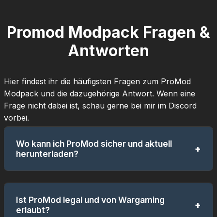
Promod Modpack Fragen &
Antworten
Hier findest ihr die häufigsten Fragen zum ProMod
Modpack und die dazugehörige Antwort. Wenn eine
Frage nicht dabei ist, schau gerne bei mir im Discord
vorbei.
Wo kann ich ProMod sicher und aktuell
+
herunterladen?
Die offiziellen und sicheren Downloadquellen für
Ist ProMod legal und von Wargaming
ProMod sind der OldSkool-Server (oldskool.vip)
+
erlaubt?
sowie der Eintrag im offiziellen Wargaming Mod